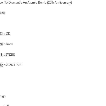
ow To Dismantle An Atomic Bomb (20th Anniversary)
每筆NT$2
３．未成
「AFTE
付款後門
任。
合唱團
４．使用「
免運費
即時審查
結果請求
亞洲國家/
５．嚴禁
 : CD
形，恩沛
北美國家/
動。
 : Rock
歐洲國家/
本 : 進口版
: 2024/11/22
rtigo