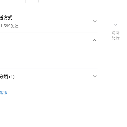
送方式
1,599免運
清除
紀錄
次付款
付款
類 (1)
行
客服
享後付
FTEE先享後付」】