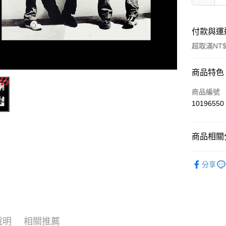
付款與運
超取滿NT$
付款方式
商品特色
信用卡一
商品編號
10196550
超商取貨
LINE Pay
商品相關分
Apple Pay
西洋
流
分享
街口支付
悠遊付
AFTEE先
相關說明
說明
相關推薦
【關於「A