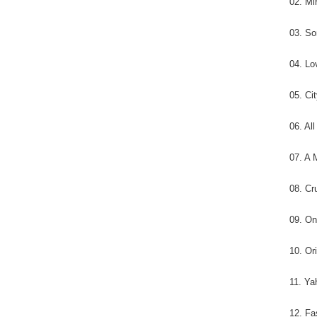
02. Mi
03. So
04. Lo
05. Cit
06. Al
07. A
08. Cr
09. On
10. Or
11. Y
12. Fa