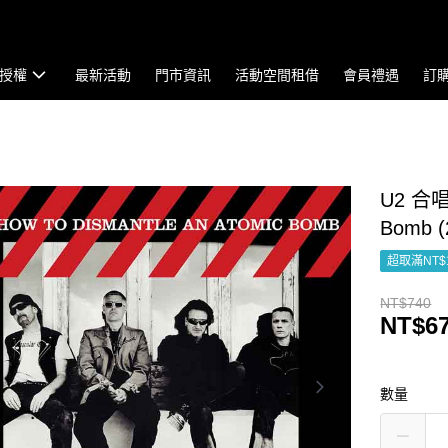
授權
最新活動
門市資訊
活動空間租借
會員禮遇
訂
U2 合唱團
Bomb (2
超取滿NT$
NT$740
NT$6
數量