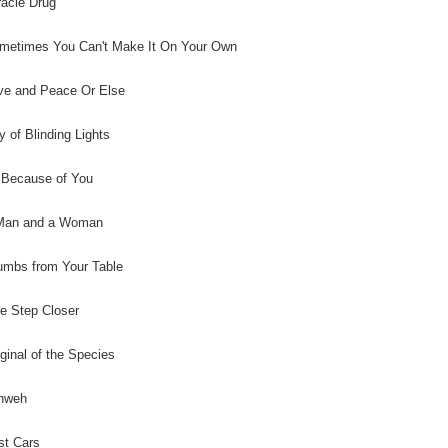
racle Drug
metimes You Can't Make It On Your Own
ve and Peace Or Else
y of Blinding Lights
l Because of You
 Man and a Woman
umbs from Your Table
e Step Closer
iginal of the Species
ahweh
st Cars