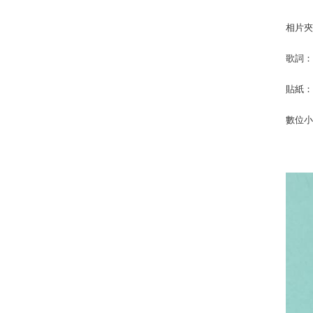
相片夾
歌詞：1
貼紙：1
數位小