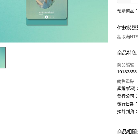
預購商品：預
付款與運
超取滿NT$
付款方式
商品特色
信用卡一
商品編號
10183858
超商取貨
銷售重點
LINE Pay
產編/條碼：D
發行公司：Uni
Apple Pay
發行日期：20
街口支付
預計到貨：1
悠遊付
商品相關分
AFTEE先