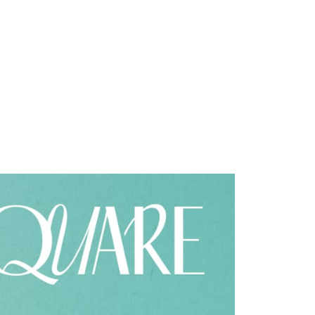
個人資料處理事宜，請瀏覽以下網址：
)
ee.tw/terms/#terms3
00
年的使用者請事先徵得法定代理人或監護人之同意方可使用
E先享後付」，若未經同意申辦者引起之損失，本公司不負相關責
市自取
AFTEE先享後付」時，將依據個別帳號之用戶狀況，依本公司
核予不同之上限額度；若仍有額度不足之情形，本公司將視審查
用戶進行身份認證。
地區配送
查看運費
一人註冊多個帳號或使用他人資訊註冊。若發現惡意使用之情
科技股份有限公司將有權停止該用戶之使用額度並採取法律行
地區配送
查看運費
地區配送
查看運費