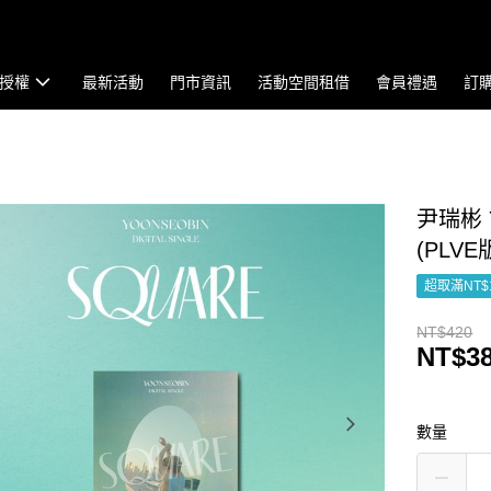
授權
最新活動
門市資訊
活動空間租借
會員禮遇
訂
尹瑞彬 Y
(PLVE
超取滿NT$
NT$420
NT$3
數量