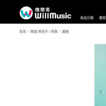
商品分類
獨家
首頁
韓國 男歌手 / 男團
其他