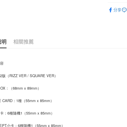
相關說明
韓國 男歌手
【關於「A
分享
ATM付款
AFTEE
便利好安
１．簡單
２．便利
運送方式
３．安心
全家取貨
說明
相關推薦
【「AFT
每筆NT$6
１．於結帳
付」結帳
付款後全
２．訂單
內容
３．收到繳
每筆NT$6
／ATM／
※ 請注意
版（RIZZ VER / SQUARE VER）
7-11取貨
絡購買商品
先享後付
每筆NT$6
BOX：（68mm x 89mm）
※ 交易是
是否繳費成
付款後7-1
付客戶支
E CARD：1種（55mm x 85mm）
每筆NT$6
【注意事
卡：6種隨機1（55mm x 85mm）
新竹貨運
１．透過由
交易，需
每筆NT$9
求債權轉
EPT小卡：6種隨機1（55mm x 85mm）