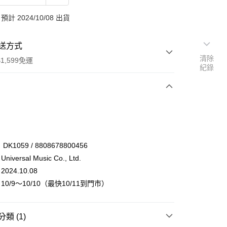
計 2024/10/08 出貨
送方式
清除
1,599免運
紀錄
次付款
付款
K1059 / 8808678800456
versal Music Co., Ltd.
24.10.08
0/9～10/10（最快10/11到門市）
類 (1)
享後付