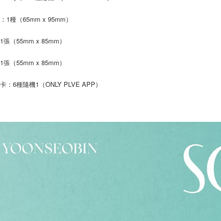
２．關於
宅配 (離島
https://aft
：1種（65mm x 95mm）
每筆NT$2
３．未成
「AFTE
付款後門
張（55mm x 85mm）
任。
４．使用「
免運費
即時審查
張（55mm x 85mm）
結果請求
亞洲國家/
５．嚴禁
卡：6種隨機1（ONLY PLVE APP）
形，恩沛
北美國家/
動。
歐洲國家/