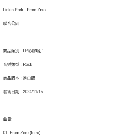
7-11取貨付款
※ 請注意：結帳手續完成當下不需立刻繳費，但若您需要取消訂單，請聯絡
每筆NT$60，滿NT$1,599(含以上)免運費
購買商品的店家。未經商家同意取消之訂單仍視為有效，需透過AFTEE先享
Linkin Park - From Zero
後付繳納相關費用。
付款後7-11取貨
※ 交易是否成功請以「AFTEE先享後付 」之結帳頁面顯示為準，若有關於
聯合公園
是否繳費成功／繳費後需取消欲退款等相關疑問，請聯繫「AFTEE先享後付
每筆NT$60，滿NT$1,599(含以上)免運費
客戶支援中心」
https://netprotections.freshdesk.com/support/home
新竹貨運
【注意事項】
１．透過由恩沛科技股份有限公司提供之「AFTEE先享後付」服務完成之交
每筆NT$90
商品類別 : LP彩膠唱片
易，需依本服務之必要範圍內提供個人資料，並將交易相關給付款項請求債
權轉讓予恩沛科技股份有限公司。
宅配 (離島)
音樂類型 : Rock
２．關於個人資料處理事宜，請瀏覽以下網址：
每筆NT$200
https://aftee.tw/terms/#terms3
３．未成年的使用者請事先徵得法定代理人或監護人之同意方可使用
商品版本 : 進口版
付款後門市自取
「AFTEE先享後付」，若未經同意申辦者引起之損失，本公司不負相關責
任。
免運費
發售日期 : 2024/11/15
４．使用「AFTEE先享後付」時，將依據個別帳號之用戶狀況，依本公司即
時審查核予不同之上限額度；若仍有額度不足之情形，本公司將視審查結果
亞洲國家/地區配送
查看運費
請求用戶進行身份認證。
５．嚴禁一人註冊多個帳號或使用他人資訊註冊。若發現惡意使用之情形，
北美國家/地區配送
查看運費
恩沛科技股份有限公司將有權停止該用戶之使用額度並採取法律行動。
曲目:
歐洲國家/地區配送
查看運費
01. From Zero (Intro)