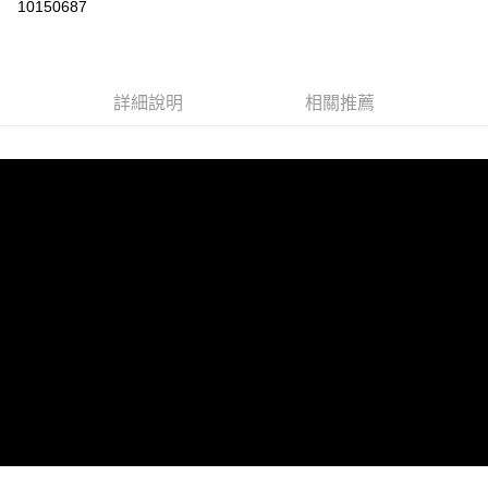
10150687
LINE Pay
Apple Pay
詳細說明
相關推薦
街口支付
悠遊付
AFTEE先享後付
相關說明
【關於「AFTEE先享後付」】
ATM付款
AFTEE先享後付是「在收到商品之後才付款」的支付方式。 讓您購物簡單
便利好安心！
１．簡單：不需註冊會員、不需綁卡、不需儲值。
運送方式
２．便利：只要手機號碼，簡訊認證，即可結帳。
３．安心：先確認商品／服務後，再付款。
全家取貨付款
每筆NT$60，滿NT$1,599(含以上)免運費
【「AFTEE先享後付」結帳流程】
１．於結帳方式選擇「AFTEE先享後付」後，將跳轉至「AFTEE先享後付」
付款後全家取貨
結帳頁面，進行簡訊認證並確認金額後，即可完成結帳。
２．訂單成立數日內，您將收到繳費通知簡訊。
每筆NT$60，滿NT$1,599(含以上)免運費
３．收到繳費通知簡訊後14天內，點擊此簡訊中的連結，可透過四大超商／
ATM／網路銀行／等多元方式進行付款，方視為交易完成。