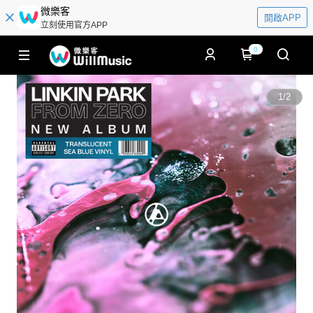
微樂客
開啟APP
立刻使用官方APP
0
1
/
2