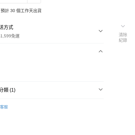
預計 30 個工作天出貨
送方式
清除
1,599免運
紀錄
次付款
付款
類 (1)
行
客服
享後付