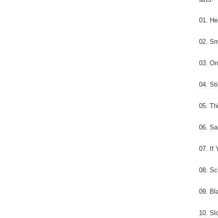
01. H
02. Sm
03. On
04. Sti
05. Th
06. Sa
07. If
08. Sc
09. Bl
10. S