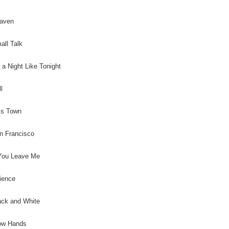
２．關於
宅配 (離島
https://aft
每筆NT$2
eaven
３．未成
「AFTE
付款後門
任。
all Talk
４．使用「
免運費
即時審查
 a Night Like Tonight
結果請求
亞洲國家/
５．嚴禁
形，恩沛
ll
北美國家/
動。
歐洲國家/
is Town
n Francisco
 You Leave Me
ience
ack and White
low Hands