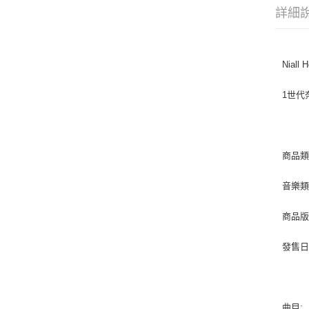
詳細
Niall 
1世代
商品類
音樂類型
商品版
發售日期 
曲目: