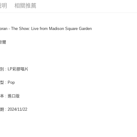
相關說明
說明
相關推薦
【關於「A
ATM付款
AFTEE
便利好安
１．簡單
Horan - The Show: Live from Madison Square Garden
２．便利
運送方式
３．安心
奈爾
全家取貨
【「AFT
每筆NT$6
１．於結帳
付」結帳
付款後全
２．訂單
３．收到繳
別 : LP彩膠唱片
每筆NT$6
／ATM／
※ 請注意
7-11取貨
 : Pop
絡購買商品
先享後付
每筆NT$6
※ 交易是
本 : 進口版
是否繳費成
付款後7-1
付客戶支
: 2024/11/22
每筆NT$6
【注意事
新竹貨運
１．透過由
交易，需
每筆NT$9
求債權轉