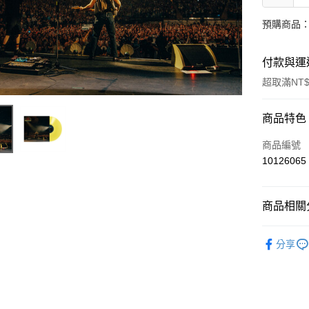
預購商品：
付款與運
超取滿NT$
付款方式
商品特色
信用卡一
商品編號
10126065
超商取貨
LINE Pay
商品相關分
Apple Pay
西洋
流
分享
街口支付
悠遊付
AFTEE先