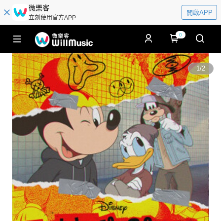
微樂客
開啟APP
立刻使用官方APP
0
1
/
2