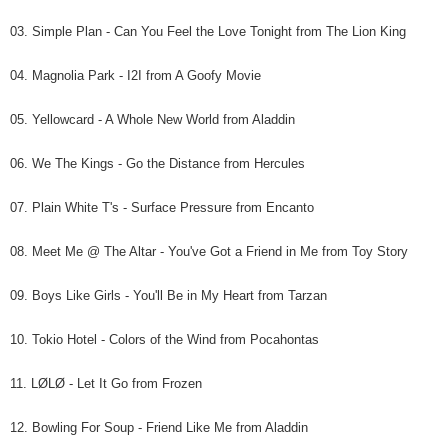
03. Simple Plan - Can You Feel the Love Tonight from The Lion King
04. Magnolia Park - I2I from A Goofy Movie
05. Yellowcard - A Whole New World from Aladdin
06. We The Kings - Go the Distance from Hercules
07. Plain White T's - Surface Pressure from Encanto
08. Meet Me @ The Altar - You've Got a Friend in Me from Toy Story
09. Boys Like Girls - You'll Be in My Heart from Tarzan
10. Tokio Hotel - Colors of the Wind from Pocahontas
11. LØLØ - Let It Go from Frozen
12. Bowling For Soup - Friend Like Me from Aladdin