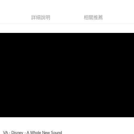
Apple Pay
詳細說明
相關推薦
街口支付
悠遊付
AFTEE先享後付
相關說明
【關於「AFTEE先享後付」】
ATM付款
AFTEE先享後付是「在收到商品之後才付款」的支付方式。 讓您購物簡單
便利好安心！
１．簡單：不需註冊會員、不需綁卡、不需儲值。
運送方式
２．便利：只要手機號碼，簡訊認證，即可結帳。
３．安心：先確認商品／服務後，再付款。
全家取貨付款
每筆NT$60，滿NT$1,599(含以上)免運費
【「AFTEE先享後付」結帳流程】
１．於結帳方式選擇「AFTEE先享後付」後，將跳轉至「AFTEE先享後付」
付款後全家取貨
結帳頁面，進行簡訊認證並確認金額後，即可完成結帳。
２．訂單成立數日內，您將收到繳費通知簡訊。
每筆NT$60，滿NT$1,599(含以上)免運費
３．收到繳費通知簡訊後14天內，點擊此簡訊中的連結，可透過四大超商／
ATM／網路銀行／等多元方式進行付款，方視為交易完成。
7-11取貨付款
※ 請注意：結帳手續完成當下不需立刻繳費，但若您需要取消訂單，請聯絡
每筆NT$60，滿NT$1,599(含以上)免運費
購買商品的店家。未經商家同意取消之訂單仍視為有效，需透過AFTEE先享
VA - Disney - A Whole New Sound