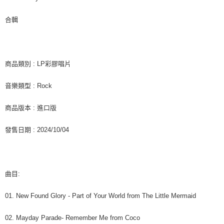
後付繳納相關費用。
付款後7-11取貨
※ 交易是否成功請以「AFTEE先享後付 」之結帳頁面顯示為準，若有關於
合輯
是否繳費成功／繳費後需取消欲退款等相關疑問，請聯繫「AFTEE先享後付
每筆NT$60，滿NT$1,599(含以上)免運費
客戶支援中心」
https://netprotections.freshdesk.com/support/home
新竹貨運
【注意事項】
１．透過由恩沛科技股份有限公司提供之「AFTEE先享後付」服務完成之交
每筆NT$90
商品類別 : LP彩膠唱片
易，需依本服務之必要範圍內提供個人資料，並將交易相關給付款項請求債
權轉讓予恩沛科技股份有限公司。
宅配 (離島)
音樂類型 : Rock
２．關於個人資料處理事宜，請瀏覽以下網址：
每筆NT$200
https://aftee.tw/terms/#terms3
３．未成年的使用者請事先徵得法定代理人或監護人之同意方可使用
商品版本 : 進口版
付款後門市自取
「AFTEE先享後付」，若未經同意申辦者引起之損失，本公司不負相關責
任。
免運費
發售日期 : 2024/10/04
４．使用「AFTEE先享後付」時，將依據個別帳號之用戶狀況，依本公司即
時審查核予不同之上限額度；若仍有額度不足之情形，本公司將視審查結果
亞洲國家/地區配送
查看運費
請求用戶進行身份認證。
５．嚴禁一人註冊多個帳號或使用他人資訊註冊。若發現惡意使用之情形，
北美國家/地區配送
查看運費
恩沛科技股份有限公司將有權停止該用戶之使用額度並採取法律行動。
曲目:
歐洲國家/地區配送
查看運費
01. New Found Glory - Part of Your World from The Little Mermaid
02. Mayday Parade- Remember Me from Coco