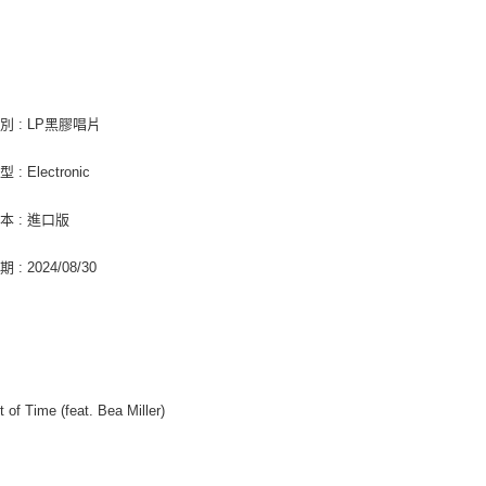
「AFTE
付款後門
任。
４．使用「
免運費
即時審查
結果請求
亞洲國家/
５．嚴禁
別 : LP黑膠唱片
形，恩沛
北美國家/
動。
: Electronic
歐洲國家/
本 : 進口版
: 2024/08/30
t of Time (feat. Bea Miller)