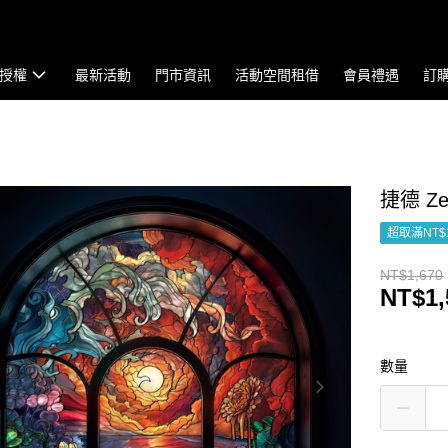
授權
最新活動
門市資訊
活動空間租借
會員禮遇
訂
捷德 Ze
超取滿NT$
NT$1,670
NT$1,
數量