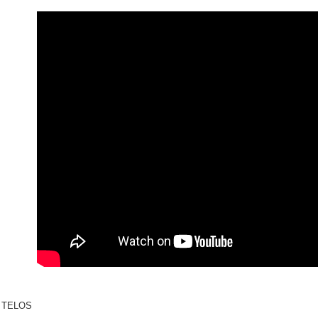
便利好安
１．簡單
２．便利
運送方式
３．安心
全家取貨
【「AFT
每筆NT$6
１．於結帳
付」結帳
付款後全
２．訂單
３．收到繳
每筆NT$6
／ATM／
※ 請注意
7-11取貨
絡購買商品
先享後付
每筆NT$6
※ 交易是
是否繳費成
付款後7-1
付客戶支
每筆NT$6
【注意事
新竹貨運
１．透過由
交易，需
每筆NT$9
求債權轉
２．關於
宅配 (離島
https://aft
- TELOS
每筆NT$2
３．未成