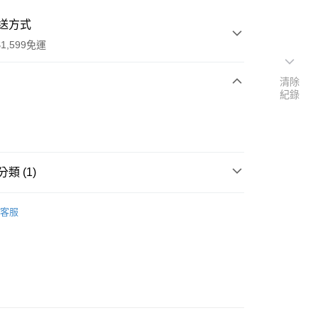
送方式
1,599免運
清除
紀錄
次付款
付款
類 (1)
行
客服
享後付
FTEE先享後付」】
先享後付是「在收到商品之後才付款」的支付方式。 讓您購物簡單