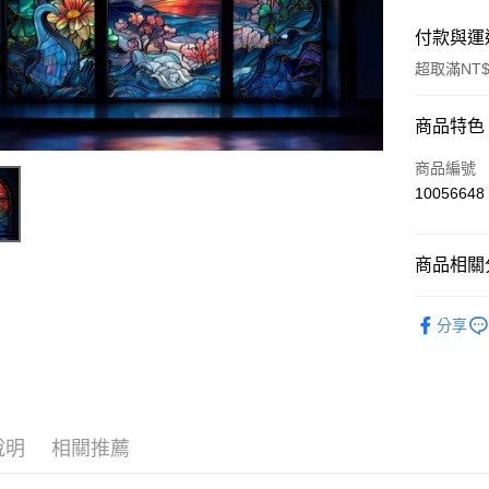
付款與運
超取滿NT$
付款方式
商品特色
信用卡一
商品編號
10056648
超商取貨
LINE Pay
商品相關分
Apple Pay
西洋
流
分享
街口支付
悠遊付
AFTEE先
相關說明
說明
相關推薦
【關於「A
ATM付款
AFTEE