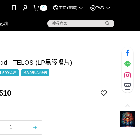
0
中文 (繁體)
TWD
購須知
dd - TELOS (LP黑膠唱片)
1,599免運
國家/地區配送
510