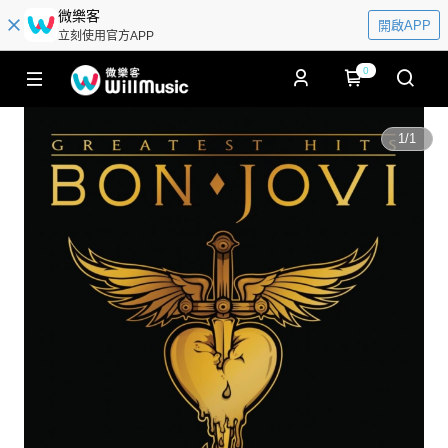
微樂客
開啟APP
立刻使用官方APP
0
1
/
1