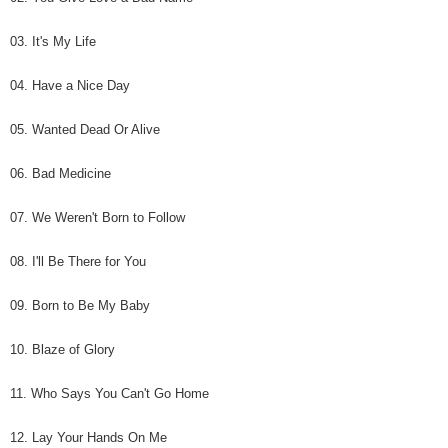
03. It's My Life
04. Have a Nice Day
05. Wanted Dead Or Alive
06. Bad Medicine
07. We Weren't Born to Follow
08. I'll Be There for You
09. Born to Be My Baby
10. Blaze of Glory
11. Who Says You Can't Go Home
12. Lay Your Hands On Me