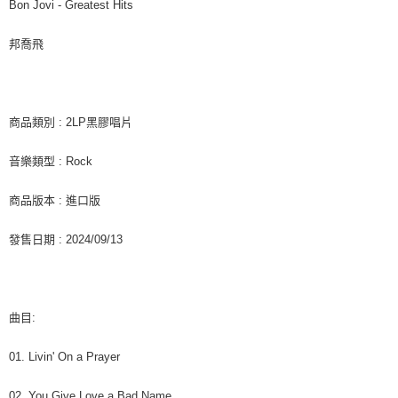
每筆NT$60，滿NT$1,599(含以上)免運費
購買商品的店家。未經商家同意取消之訂單仍視為有效，需透過AFTEE先享
Bon Jovi - Greatest Hits
後付繳納相關費用。
付款後7-11取貨
※ 交易是否成功請以「AFTEE先享後付 」之結帳頁面顯示為準，若有關於
邦喬飛
是否繳費成功／繳費後需取消欲退款等相關疑問，請聯繫「AFTEE先享後付
每筆NT$60，滿NT$1,599(含以上)免運費
客戶支援中心」
https://netprotections.freshdesk.com/support/home
新竹貨運
【注意事項】
１．透過由恩沛科技股份有限公司提供之「AFTEE先享後付」服務完成之交
每筆NT$90
商品類別 : 2LP黑膠唱片
易，需依本服務之必要範圍內提供個人資料，並將交易相關給付款項請求債
權轉讓予恩沛科技股份有限公司。
宅配 (離島)
音樂類型 : Rock
２．關於個人資料處理事宜，請瀏覽以下網址：
每筆NT$200
https://aftee.tw/terms/#terms3
３．未成年的使用者請事先徵得法定代理人或監護人之同意方可使用
商品版本 : 進口版
付款後門市自取
「AFTEE先享後付」，若未經同意申辦者引起之損失，本公司不負相關責
任。
免運費
發售日期 : 2024/09/13
４．使用「AFTEE先享後付」時，將依據個別帳號之用戶狀況，依本公司即
時審查核予不同之上限額度；若仍有額度不足之情形，本公司將視審查結果
亞洲國家/地區配送
查看運費
請求用戶進行身份認證。
５．嚴禁一人註冊多個帳號或使用他人資訊註冊。若發現惡意使用之情形，
北美國家/地區配送
查看運費
恩沛科技股份有限公司將有權停止該用戶之使用額度並採取法律行動。
曲目:
歐洲國家/地區配送
查看運費
01. Livin' On a Prayer
02. You Give Love a Bad Name